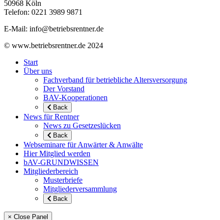
50968 Köln
Telefon: 0221 3989 9871
E-Mail: info@betriebsrentner.de
© www.betriebsrentner.de 2024
Start
Über uns
Fachverband für betriebliche Altersversorgung
Der Vorstand
BAV-Kooperationen
Back
News für Rentner
News zu Gesetzeslücken
Back
Webseminare für Anwärter & Anwälte
Hier Mitglied werden
bAV-GRUNDWISSEN
Mitgliederbereich
Musterbriefe
Mitgliederversammlung
Back
× Close Panel