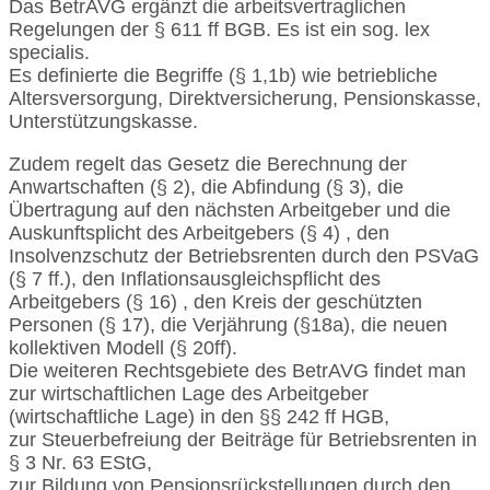
Das BetrAVG ergänzt die arbeitsvertraglichen
Regelungen der § 611 ff BGB. Es ist ein sog. lex
specialis.
Es definierte die Begriffe (§ 1,1b) wie betriebliche
Altersversorgung, Direktversicherung, Pensionskasse,
Unterstützungskasse.
Zudem regelt das Gesetz die Berechnung der
Anwartschaften (§ 2), die Abfindung (§ 3), die
Übertragung auf den nächsten Arbeitgeber und die
Auskunftsplicht des Arbeitgebers (§ 4) , den
Insolvenzschutz der Betriebsrenten durch den PSVaG
(§ 7 ff.), den Inflationsausgleichspflicht des
Arbeitgebers (§ 16) , den Kreis der geschützten
Personen (§ 17), die Verjährung (§18a), die neuen
kollektiven Modell (§ 20ff).
Die weiteren Rechtsgebiete des BetrAVG findet man
zur wirtschaftlichen Lage des Arbeitgeber
(wirtschaftliche Lage) in den §§ 242 ff HGB,
zur Steuerbefreiung der Beiträge für Betriebsrenten in
§ 3 Nr. 63 EStG,
zur Bildung von Pensionsrückstellungen durch den